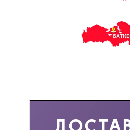
Название слайда
Описание